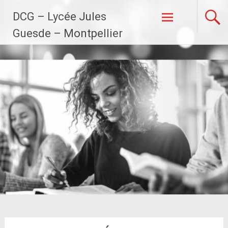
Aller
DCG – Lycée Jules
au
contenu
Guesde – Montpellier
principal